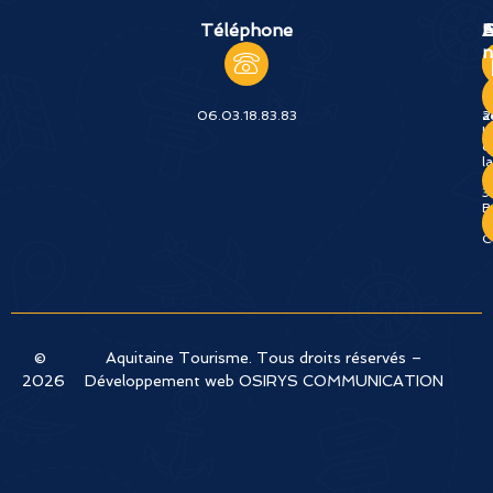
Téléphone
A
E
S
n
06.03.18.83.83
2
a
I
d
la
J
3
B
e
C
©
Aquitaine Tourisme. Tous droits réservés –
2026
Développement web OSIRYS COMMUNICATION